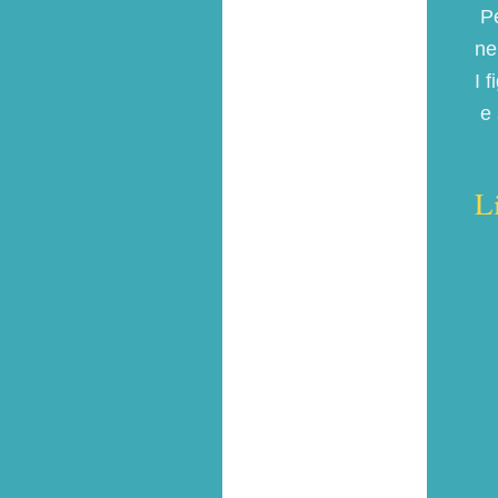
Pe
ne
I 
e 
L