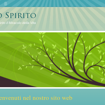
rito il Miracolo della Vita
envenuti nel nostro sito web