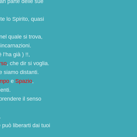
n parte delle sue
e lo Spirito, quasi
nel quale si trova,
incarnazioni.
 l’ha già ) !!,
rso
, che dir si voglia.
 siamo distanti.
mpo
e
Spazio
,
enti.
prendere il senso
.
uò liberarti dai tuoi