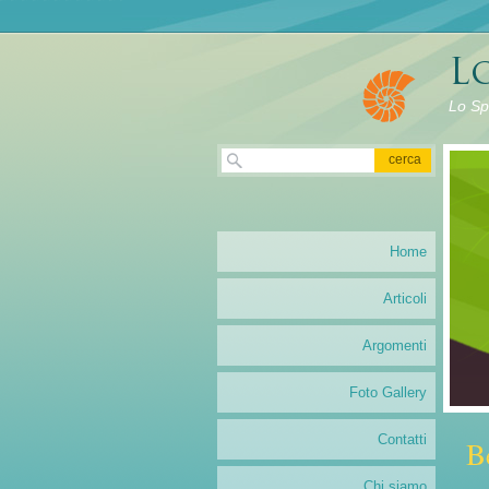
Lo Spi
Home
Articoli
Argomenti
Foto Gallery
Contatti
B
Chi siamo