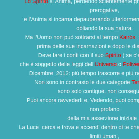
Lo Spirito
si Anima, perdendo scientemente gra
prerogative,
e l’Anima si incarna depauperando ulteriorment
obliando la sua
natura.
Ma l’Uomo non può sottrarsi al tempo
Kairós
prima delle sue incarnazioni e dopo le dis
Deve fare i conti con il suo
Spirito
( se c’è
che è soggetto delle leggi dell’
Universo
o
Polive
Dicembre 2012: più tempo trascorre e più ne
Non sono in contrasto le due categorie
Te
sono solo contigue, non consegu
Puoi ancora ravvederti e, Vedendo, puoi com
non
profano
della mia asserzione iniziale 
La Luce cerca e trova e accendi dentro di te che p
limiti umani,