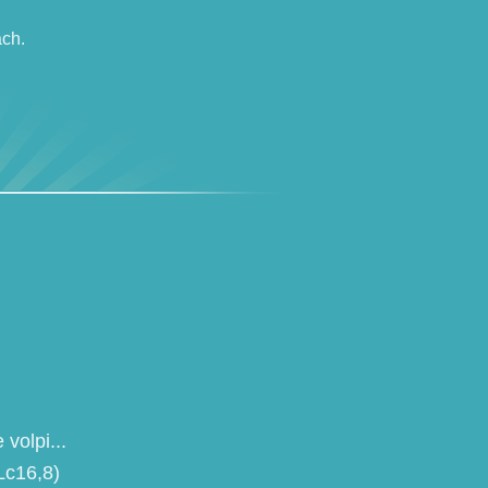
ach.
volpi...
(Lc16,8)