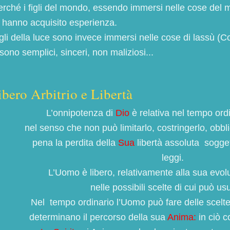
rché i figli del mondo, essendo immersi nelle cose del 
 hanno acquisito esperienza.
figli della luce sono invece immersi nelle cose di lassù (Co
sono semplici, sinceri, non maliziosi...
ibero Arbitrio e Libertà
L’onnipotenza di
Dio
è relativa nel tempo ordi
nel senso che non può limitarlo, costringerlo, obbli
pena la perdita della
Sua
libertà assoluta sogget
leggi.
L’Uomo è libero, relativamente alla sua evol
nelle possibili scelte di cui può usu
Nel tempo ordinario l’Uomo può fare delle scelt
determinano
il percorso della sua
Anima:
in ciò c