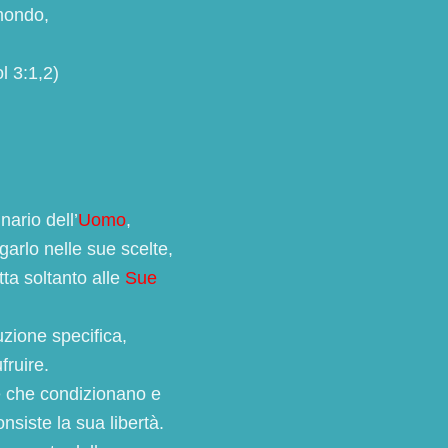
mondo,
l 3:1,2)
nario dell’
Uomo
,
garlo nelle sue scelte,
ta soltanto alle
Sue
uzione specifica,
fruire.
e che condizionano e
onsiste la sua libertà.