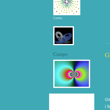
Centro
G
Campo
Ge
i 