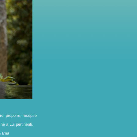
e, proporre,
recepire
che
a Lui
pertinenti,
chiama