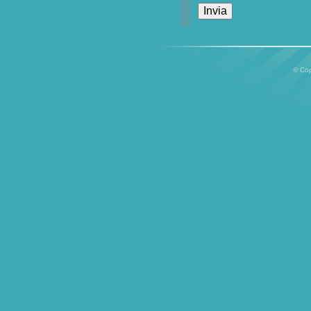
© Cop