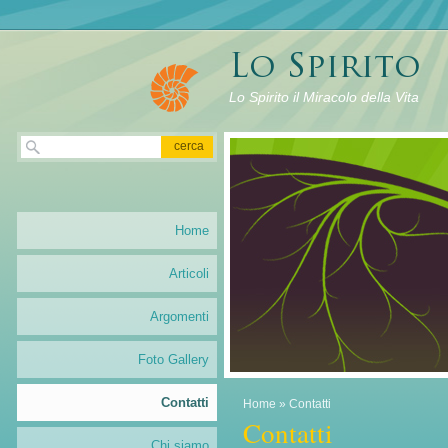
Lo Spirito il Miracolo della Vita
Home
Articoli
Argomenti
Foto Gallery
Contatti
Home
» Contatti
Contatti
Chi siamo