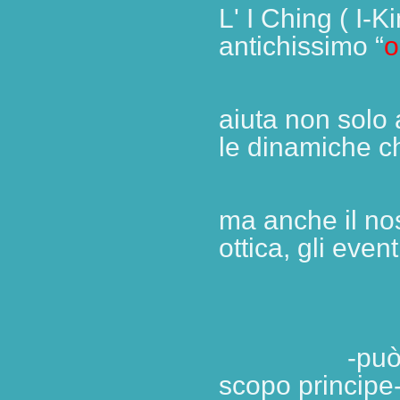
L' I Ching ( I-
antichissimo “
o
aiuta non solo 
le dinamiche c
ma anche il no
ottica, gli eventi
-può fare a
scopo principe