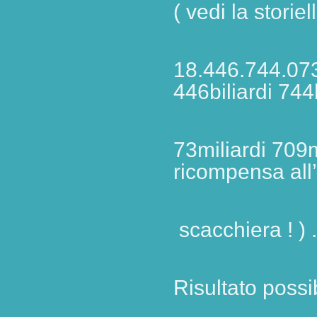
( vedi la storie
18.446.744.073
446biliardi 744b
73miliardi
709m
ricompensa all’
scacchiera ! ) .
Risultato possi