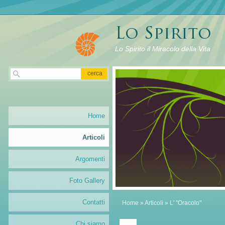
Lo Spirito il Miracolo della Vita
Home
Articoli
Argomenti
Foto Gallery
Contatti
Home
»
Articoli
» L' "Oracolo"
Chi siamo