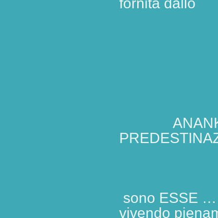
fornita dallo
ANANKE, il 
PREDESTINAZ
sono ESSE … in
vivendo pienam