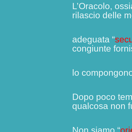
L’Oracolo, ossi
rilascio delle
adeguata
“
sec
congiunte forni
lo compongono
Dopo poco temp
qualcosa non f
Non siamo “
ori