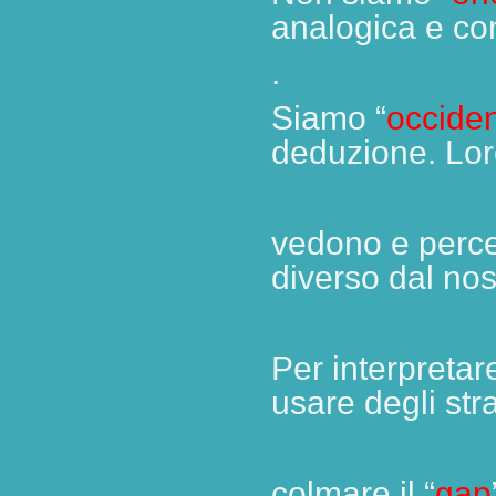
analogica e con
.
Siamo “
occiden
deduzione. Lo
vedono e
perc
diverso dal nos
Per interpretar
usare degli st
colmare il
“
gap