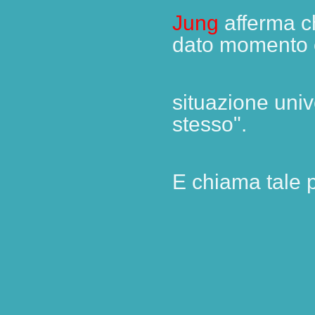
Jung
afferma c
dato momento è 
situazione uni
stesso".
E chiama tale p