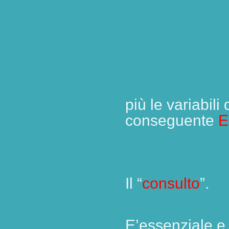
più le variabili 
conseguente
E
Il “
consulto
”.
E’essenziale e 