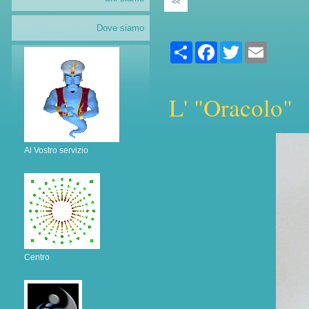
<<
Dove siamo
Share
Facebook
Twitter
Email
L' "Oracolo"
Al Vostro servizio
Centro