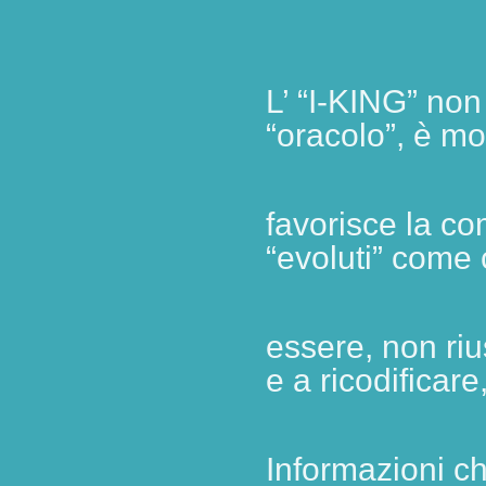
L’ “I-KING” no
“oracolo”, è mol
favorisce
la co
“evoluti” come
essere, non
ri
e a ricodificare
Informazioni c