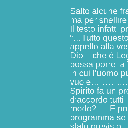
Salto alcune fr
ma per snellire 
Il testo infatti
“…Tutto questo
appello alla vo
Dio – che è Le
possa porre la
in cui l’uomo p
vuole………….Che
Spirito fa un 
d’accordo tutti 
modo?…..E poi,
programma se 
stato previsto