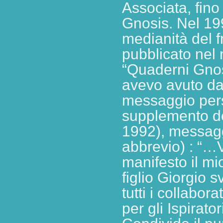
Associata, fino 
Gnosis. Nel 199
medianità del fr
pubblicato nel 
“Quaderni Gnos
avevo avuto da
messaggio pers
supplemento de
1992), messagg
abbrevio) : “…V
manifesto il mi
figlio Giorgio 
tutti i collabor
per gli Ispiratori