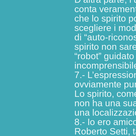
conta veramente
che lo spirito p
scegliere i mod
di “auto-ricono
spirito non sar
“robot” guidato
incomprensibile
7.- L’espressio
ovviamente pur
Lo spirito, co
non ha una sua 
una localizzazi
8.- Io ero amic
Roberto Setti, 