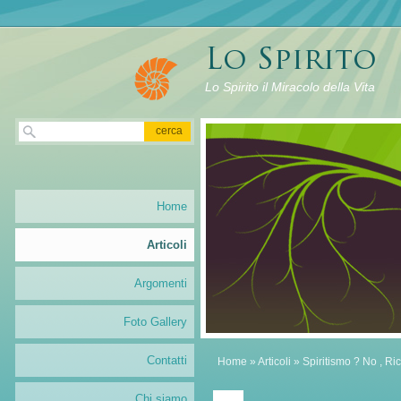
Lo Spirito il Miracolo della Vita
Home
Articoli
Argomenti
Foto Gallery
Contatti
Home
»
Articoli
» Spiritismo ? No , Ric
Chi siamo