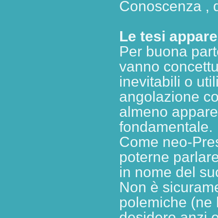
Conoscenza , da
Le tesi appar
Per buona parte
vanno concettu
inevitabili o uti
angolazione co
almeno appare
fondamentale.
Come neo-Presi
poterne parlare
in nome del su
Non è sicurame
polemiche (ne h
desidero anzi 