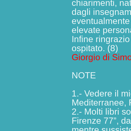
chiarimenti, n
dagli insegname
eventualmente (
elevate persona
Infine ringrazi
ospitato. (8)
Giorgio di Sim
NOTE
1.- Vedere il 
Mediterranee,
2.- Molti libri 
Firenze 77”, da
mentre sussist