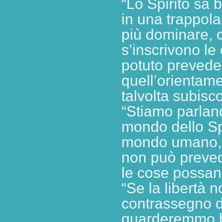
“Lo Spirito sa 
in una trappola
più dominare, c
s’inscrivono le
potuto prevede
quell’orientam
talvolta subis
“Stiamo parland
mondo dello Spi
mondo umano, s
non può prevede
le cose possan
“Se la libertà 
contrassegno de
guarderemmo be