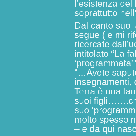
l’esistenza del 
soprattutto nel
Dal canto suo 
segue ( e mi rif
ricercate dall’u
intitolato “La f
‘programmata’”
“…Avete saputo 
insegnamenti,
Terra è una l
suoi figli…….ch
suo ‘programma’
molto spesso n
– e da qui nasc