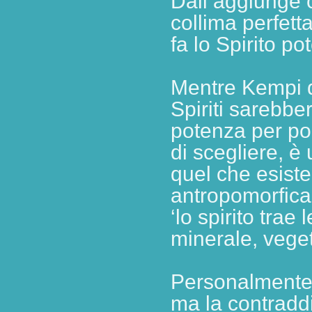
Dali aggiunge c
collima perfett
fa lo Spirito p
Mentre Kempi d
Spiriti sarebber
potenza per poi 
di scegliere, è
quel che esist
antropomorfica
‘lo spirito trae
minerale, vege
Personalmente 
ma la contradd