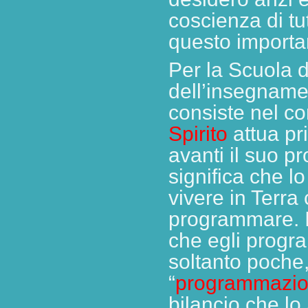
coscienza di tut
questo importa
Per la Scuola de
dell’insegnamen
consiste nel co
Spirito
attua pr
avanti il suo pr
significa che lo
vivere in Terra
programmare. I
che egli progr
soltanto poche,
“
programmazi
bilancio che lo