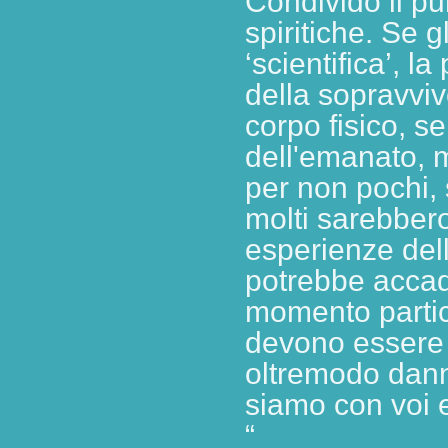
Condivido il pu
spiritiche. Se 
‘scientifica’, l
della sopravviv
corpo fisico, s
dell'emanato, 
per non pochi, 
molti sarebbero
esperienze della
potrebbe accad
momento partic
devono essere 
oltremodo dann
siamo con voi 
“