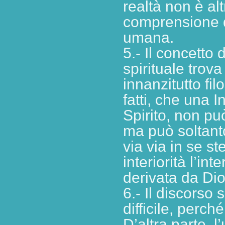
realtà non è al
comprensione do
umana.
5.- Il concetto
spirituale trova
innanzitutto fil
fatti, che una I
Spirito, non può
ma può soltant
via via in se st
interiorità l’i
derivata da Dio
6.- Il discorso 
difficile, perch
D’altra parte, l