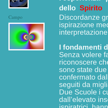
dello
Spirito
Discordanze gra
Campo
ispirazione med
interpretazion
I fondamenti d
Senza volere f
riconoscere che 
sono state due 
confermato dalla
seguiti da migl
Due Scuole i cu
dall’elevato in
ispiratrici, ha