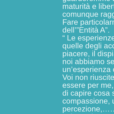
maturità e libe
comunque raggi
Fare particolar
dell’”Entità A”.
“ Le esperienze
quelle degli acca
piacere, il disp
noi abbiamo sem
un’esperienza 
Voi non riusci
essere per me, 
di capire cosa 
compassione, u
percezione,……