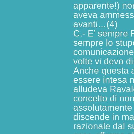
apparente!) no
aveva ammessa
avanti…(4)
C.- E’ sempre R
sempre lo stup
comunicazione, 
volte vi devo d
Anche questa a
essere intesa n
alludeva Ravald
concetto di non
assolutamente c
discende in ma
razionale dal 