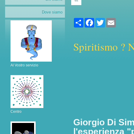
<<
Dove siamo
Share
Facebook
Twitter
Email
Spiritismo ? N
Al Vostro servizio
Centro
Giorgio Di Sim
l'esperienza 