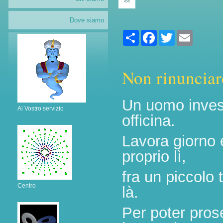
<<
Dove siamo
Share
Facebook
Twitter
Email
Non rinunciar
Un uomo invest
Al Vostro servizio
officina.
Lavora giorno 
proprio lì,
fra un piccolo 
Centro
là.
Per poter pros