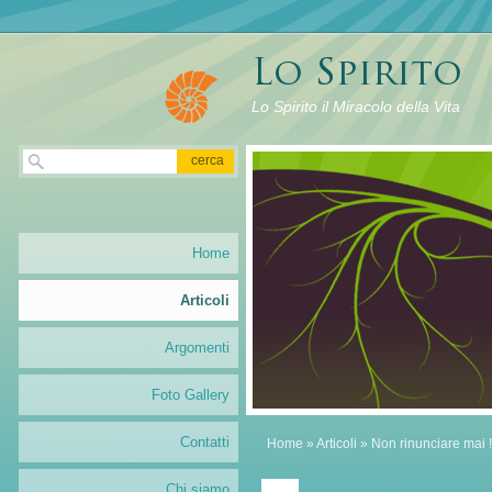
Lo Spirito il Miracolo della Vita
Home
Articoli
Argomenti
Foto Gallery
Contatti
Home
»
Articoli
» Non rinunciare mai !
Chi siamo