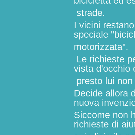
bicicletta ed e
strade.
I vicini restano
speciale "bicic
motorizzata".
Le richieste p
vista d'occhio 
presto lui
non 
Decide allora 
nuova invenzi
Siccome non ha
richieste di aiu