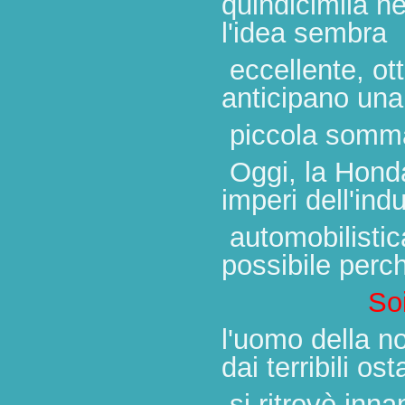
quindicimila
ne
l'idea sembra
eccellente, ot
anticipano una
piccola somm
Oggi, la Honda
imperi dell'indu
automobilistic
possibile perc
So
l'uomo della no
dai terribili os
si ritrovò inna