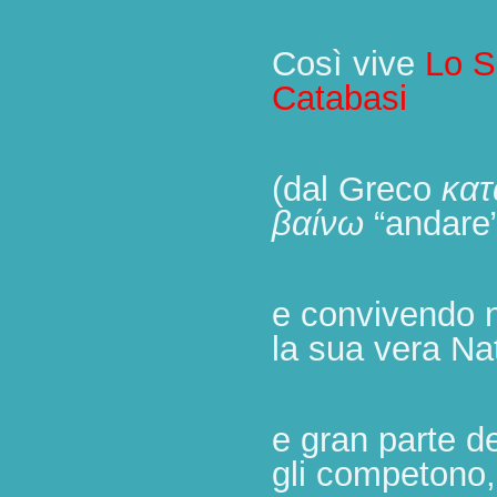
Così vive
Lo Sp
Catabasi
(dal Greco
κατ
βαίνω
“andare”
e convivendo 
la sua vera Na
e gran parte de
gli competono,