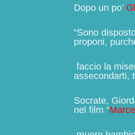
Dopo un po’
Gl
“Sono disposto
proponi, purch
faccio la mise
assecondarti, t
Socrate, Giord
nel film “
Marcel
muore bambino