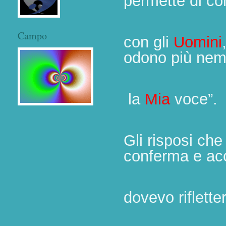
permette di c
Campo
con
gli
Uomini
odono più ne
la
Mia
voce”.
Gli risposi che
conferma e ac
dovevo rifletter