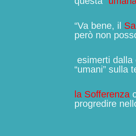
questa “
uman
“Va bene, il
Sa
però non poss
esimerti dalla
“umani” sulla t
la Sofferenza
c
progredire nel