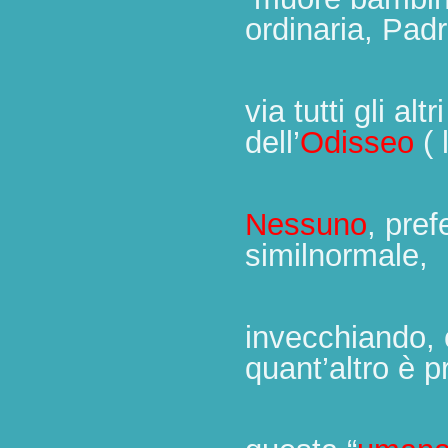
ordinaria,
Padr
via tutti gli alt
dell’
Odisseo
( 
Nessuno
, pref
similnormale,
invecchiando, 
quant’altro è p