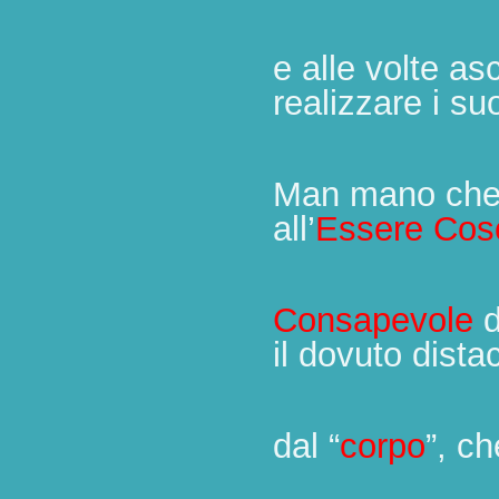
e alle volte as
realizzare i suo
Man mano che 
all’
Essere
Cos
Consapevole
d
il dovuto dista
dal “
corpo
”, ch