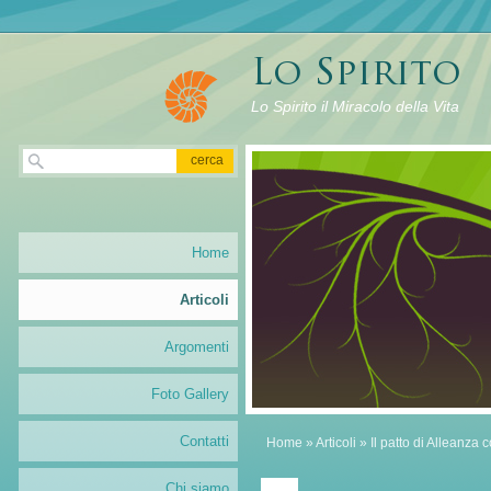
Lo Spirito il Miracolo della Vita
Home
Articoli
Argomenti
Foto Gallery
Contatti
Home
»
Articoli
» Il patto di Alleanza 
Chi siamo