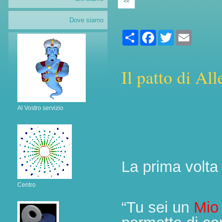
<<
Dove siamo
Share
Facebook
Twitter
Email
Il patto di Al
Al Vostro servizio
La prima volta
Centro
“Tu sei un
Mio